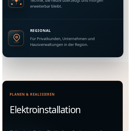
Technik, die heute überzeugt und morgen
erweiterbar bleibt.
REGIONAL
Für Privatkunden, Unternehmen und
Hausverwaltungen in der Region.
Unsere
Leistungswelten
PLANEN & REALISIEREN
Elektroinstallation