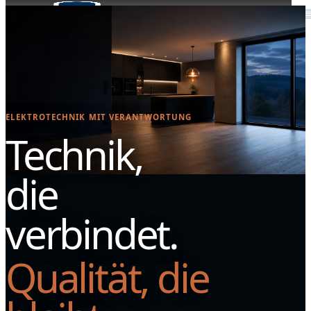
Zum
Inhalt
springen
Menü
ELEKTROTECHNIK MIT VERANTWORTUNG
Technik,
die
verbindet.
Qualität, die