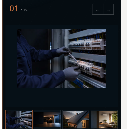
01
←
→
/ 06