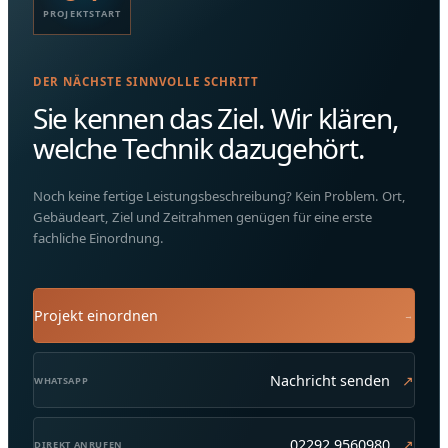
PROJEKTSTART
DER NÄCHSTE SINNVOLLE SCHRITT
Sie kennen das Ziel. Wir klären,
welche Technik dazugehört.
Noch keine fertige Leistungsbeschreibung? Kein Problem. Ort,
Gebäudeart, Ziel und Zeitrahmen genügen für eine erste
fachliche Einordnung.
Projekt einordnen
→
Nachricht senden
↗
WHATSAPP
02292 9560980
↗
DIREKT ANRUFEN